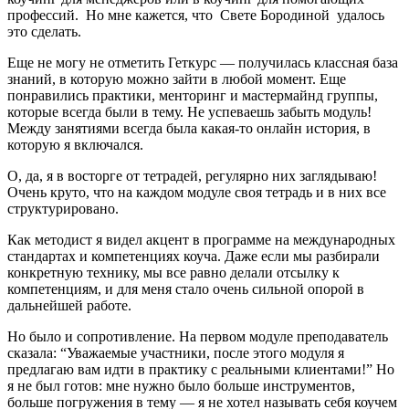
профессий. Но мне кажется, что Свете Бородиной удалось
это сделать.
Еще не могу не отметить Геткурс — получилась классная база
знаний, в которую можно зайти в любой момент. Еще
понравились практики, менторинг и мастермайнд группы,
которые всегда были в тему. Не успеваешь забыть модуль!
Между занятиями всегда была какая-то онлайн история, в
которую я включался.
О, да, я в восторге от тетрадей, регулярно них заглядываю!
Очень круто, что на каждом модуле своя тетрадь и в них все
структурировано.
Как методист я видел акцент в программе на международных
стандартах и компетенциях коуча. Даже если мы разбирали
конкретную технику, мы все равно делали отсылку к
компетенциям, и для меня стало очень сильной опорой в
дальнейшей работе.
Но было и сопротивление. На первом модуле преподаватель
сказала: “Уважаемые участники, после этого модуля я
предлагаю вам идти в практику с реальными клиентами!”
Но
я не был готов: мне нужно было больше инструментов,
больше погружения в тему — я не хотел называть себя коучем