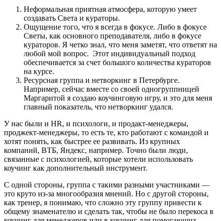
Неформальная приятная атмосфера, которую умеет
создавать Света и кураторы.
Ощущение того, что я всегда в фокусе. Либо в фокусе
Светы, как основного преподавателя, либо в фокусе
кураторов. Я четко знал, что меня заметят, что ответят на
любой мой вопрос. Этот индивидуальный подход
обеспечивается за счет большого количества кураторов
на курсе.
Ресурсная группа и нетворкинг в Петербурге.
Например, сейчас вместе со своей одногруппницей
Маргаритой я создаю коучинговую игру, и это для меня
главный показатель, что нетворкинг удался.
У нас были и HR, и психологи, и продакт-менеджеры,
проджект-менеджеры, то есть те, кто работают с командой и
хотят понять, как быстрее ее развивать. Из крупных
компаний, ВТБ, Яндекс, например. Точно были люди,
связанные с психологией, которые хотели использовать
коучинг как дополнительный инструмент.
С одной стороны, группа с такими разными участниками —
это круто из-за многообразия мнений. Но с другой стороны,
как тренер, я понимаю, что сложно эту группу привести к
общему знаменателю и сделать так, чтобы не было перекоса в
коучинг для менеджеров или в коучинг для помогающих