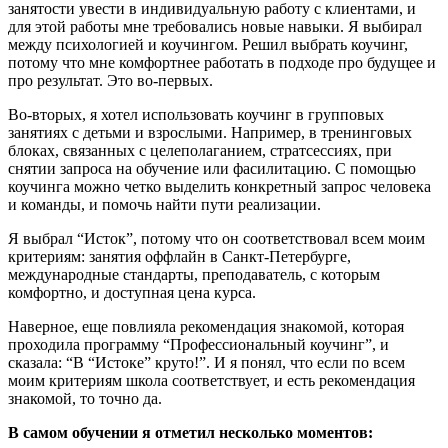
занятости увести в индивидуальную работу с клиентами, и
для этой работы мне требовались новые навыки. Я выбирал
между психологией и коучингом. Решил выбрать коучинг,
потому что мне комфортнее работать в подходе про будущее и
про результат. Это во-первых.
Во-вторых, я хотел использовать коучинг в групповых
занятиях с детьми и взрослыми. Например, в тренинговых
блоках, связанных с целеполаганием, стратсессиях, при
снятии запроса на обучение или фасилитацию. С помощью
коучинга можно четко выделить конкретный запрос человека
и команды, и помочь найти пути реализации.
Я выбрал “Исток”, потому что он соответствовал всем моим
критериям: занятия оффлайн в Санкт-Петербурге,
международные стандарты, преподаватель, с которым
комфортно, и доступная цена курса.
Наверное, еще повлияла рекомендация знакомой, которая
проходила программу “Профессиональный коучинг”, и
сказала: “В “Истоке” круто!”. И я понял, что если по всем
моим критериям школа соответствует, и есть рекомендация
знакомой, то точно да.
В самом обучении я отметил несколько моментов: